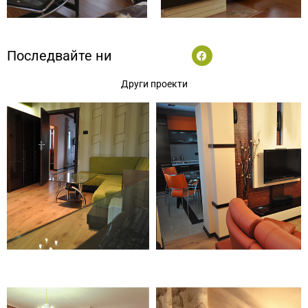
F
Последвайте ни
a
c
e
Други проекти
b
o
o
k