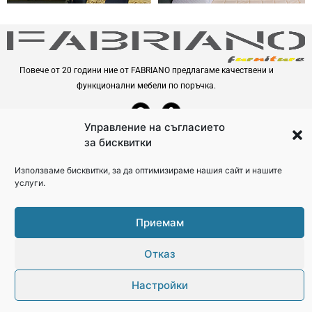
Повече от 20 години ние от FABRIANO предлагаме качествени и
функционални мебели по поръчка.
F
M
a
a
c
p
Управление на съгласието
e
-
Контакти
за бисквитки
b
m
o
a
0888 63 88 46
o
r
Използваме бисквитки, за да оптимизираме нашия сайт и нашите
k
k
услуги.
fabrianoltd@gmail.com
e
d
София 1415, кв. Драгалевци
-
a
Приемам
l
Изработка на уеб сайт – WebsiteBuilderBG
Политика за поверителност
t
Условия за ползване
Отказ
@Copyright 2025 FABRIANO
Настройки